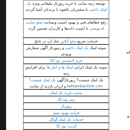
توسعه رتبه سایت با خرید رپورتاژ تبلیغاتی ویژه
بک
لینک دائمی
تا مشتریان بالقوه با برندتان آشنا گردند
رفع خطاهای فنی و بهبود امنیت وبسایت
سئو سایت
کدنویسی
تا امنیت داده‌ها و کاربران تضمین گردد
خدمات سریع
سئو آنلاین
چک اپ در نتایج
نمونه لینک
بک لینک دائمی
و ریپورتاژ آگهی سفارش
ش
ورودی
خرید لایسنس نود 32
نمونه بک لینک ایرانی
لینک ها و انکر ها
برای افزایش
رتبه
بک لینک چیست؟ رپورتاژآگهی
بک لینک چيست؟
behtarinbacklink.com
و ارزان بازدید از سایت
سایت خرید بک لینک
رمز نود 32
رپورتاژ
فرآیند بهبود سئو
ه
خدمات بک لینک گوگل
آپدیت نود 32