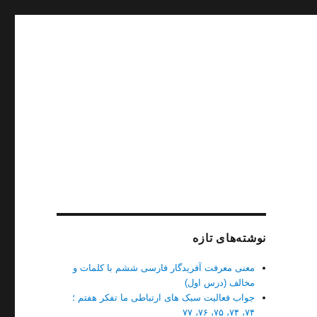
نوشته‌های تازه
معنی معرفت آفریدگار فارسی ششم با کلمات و
مخالف (درس اول)
جواب فعالیت سبک های ارتباطی ما تفکر هفتم ؛
۷۴، ۷۴، ۷۵، ۷۶، ۷۷