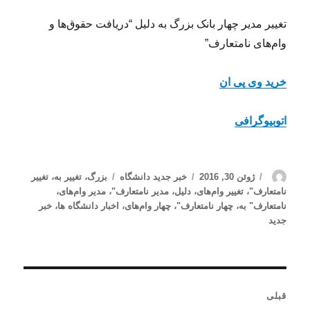
تغییر مدیر چهار بانک بزرگ به دلیل “دریافت حقوق‌ها و
وام‌های نامتعارف”
خرید وی پی ان
اتوبیوگرافی
نویسنده
ارسال
دسته‌ها
برچسب‌ها
ژوئن 30, 2016
خبر جدید دانشگاه
بزرگ
،
تغییر به
،
تغییر
شده
نامتعارف"
،
تغییر وام‌های
،
دلیل
،
مدیر نامتعارف"
،
مدیر وام‌های
،
در
نامتعارف" به
،
چهار نامتعارف"
،
چهار وام‌های
،
اخبار دانشگاه ها
،
خبر
جدید
راهبری
قبلی