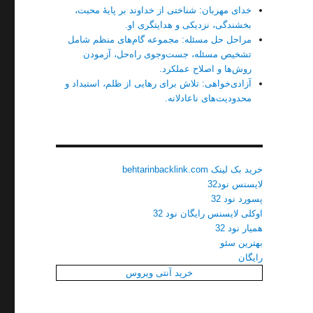
خدای مهربان: شناختی از خداوند بر پایهٔ محبت،
بخشندگی، نزدیکی و هدایتگری او.
مراحل حل مسئله: مجموعه گام‌های منظم شامل
تشخیص مسئله، جست‌وجوی راه‌حل، آزمودن
روش‌ها و اصلاح عملکرد.
آزادی‌خواهی: تلاش برای رهایی از ظلم، استبداد و
محدودیت‌های ناعادلانه.
خرید بک لینک behtarinbacklink.com
لایسنس نود32
پسورد نود 32
اوکلی لایسنس رایگان نود 32
همیار نود 32
بهترین سئو
رایگان
خرید آنتی ویروس