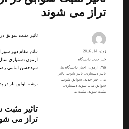
تراز می شوند
تاثیر مثبت سوابق در آزمون دستیار
ارسال
نویسنده
ژوئن 14, 2016
قائم مقام دبیر شور
شده
دسته‌ها
خبر جدید دانشگاه
در
برچسب‌ها
۹۵/
،
آزمون
،
اخبار دانشگاه ها
،
سیدحسن امامی رضوی 
تاثیر دستیاری
،
تاثیر شوند
،
تاثیر
می
،
خبر جدید
،
سوابق شوند
،
نوشته اولین بار در پد
سوابق می
،
شوند دستیاری
،
مثبت شوند
،
مثبت می
تراز می شو