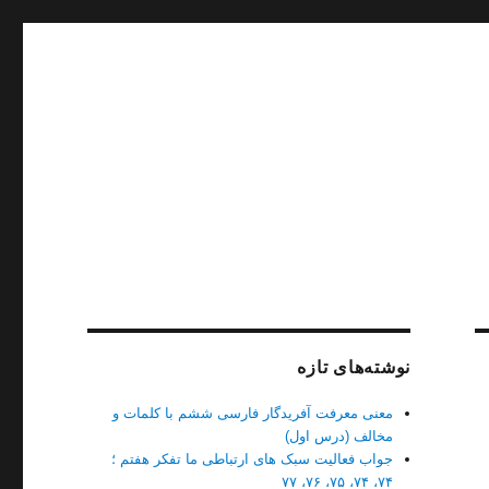
نوشته‌های تازه
معنی معرفت آفریدگار فارسی ششم با کلمات و
مخالف (درس اول)
جواب فعالیت سبک های ارتباطی ما تفکر هفتم ؛
۷۴، ۷۴، ۷۵، ۷۶، ۷۷