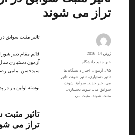
تراز می شوند
تاثیر مثبت سوابق در آزمون دستیار
ارسال
نویسنده
ژوئن 14, 2016
قائم مقام دبیر شور
شده
دسته‌ها
خبر جدید دانشگاه
در
برچسب‌ها
۹۵/
،
آزمون
،
اخبار دانشگاه ها
،
سیدحسن امامی رضوی 
تاثیر دستیاری
،
تاثیر شوند
،
تاثیر
می
،
خبر جدید
،
سوابق شوند
،
نوشته اولین بار در پد
سوابق می
،
شوند دستیاری
،
مثبت شوند
،
مثبت می
تراز می شو