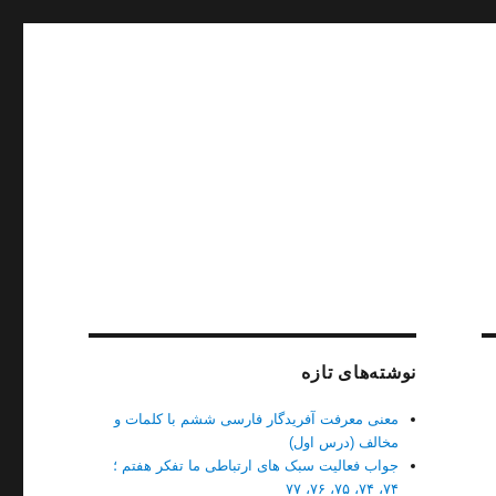
نوشته‌های تازه
معنی معرفت آفریدگار فارسی ششم با کلمات و
مخالف (درس اول)
جواب فعالیت سبک های ارتباطی ما تفکر هفتم ؛
۷۴، ۷۴، ۷۵، ۷۶، ۷۷