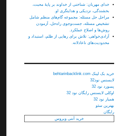
خدای مهربان: شناختی از خداوند بر پایهٔ محبت،
بخشندگی، نزدیکی و هدایتگری او.
مراحل حل مسئله: مجموعه گام‌های منظم شامل
تشخیص مسئله، جست‌وجوی راه‌حل، آزمودن
روش‌ها و اصلاح عملکرد.
آزادی‌خواهی: تلاش برای رهایی از ظلم، استبداد و
محدودیت‌های ناعادلانه.
خرید بک لینک behtarinbacklink.com
لایسنس نود32
پسورد نود 32
اوکلی لایسنس رایگان نود 32
همیار نود 32
بهترین سئو
رایگان
خرید آنتی ویروس