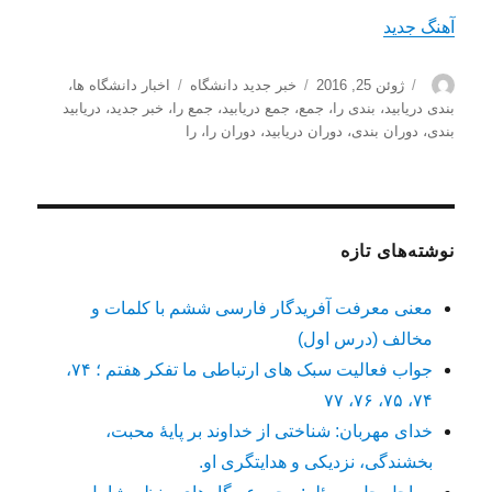
آهنگ جدید
نویسنده
ارسال
دسته‌ها
برچسب‌ها
ژوئن 25, 2016
خبر جدید دانشگاه
اخبار دانشگاه ها
،
شده
بندی دریابید
،
بندی را
،
جمع
،
جمع دریابید
،
جمع را
،
خبر جدید
،
دریابید
در
بندی
،
دوران بندی
،
دوران دریابید
،
دوران را
،
را
نوشته‌های تازه
معنی معرفت آفریدگار فارسی ششم با کلمات و
مخالف (درس اول)
جواب فعالیت سبک های ارتباطی ما تفکر هفتم ؛ ۷۴،
۷۴، ۷۵، ۷۶، ۷۷
خدای مهربان: شناختی از خداوند بر پایهٔ محبت،
بخشندگی، نزدیکی و هدایتگری او.