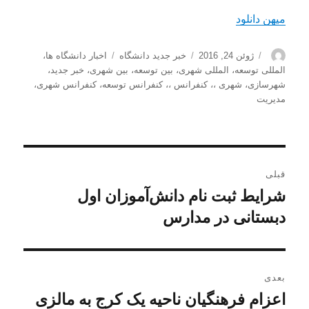
میهن دانلود
نویسنده
ارسال
دسته‌ها
برچسب‌ها
ژوئن 24, 2016
خبر جدید دانشگاه
اخبار دانشگاه ها
،
شده
المللی توسعه
،
المللی شهری
،
بین توسعه
،
بین شهری
،
خبر جدید
،
در
شهرسازی
،
شهری ،
،
کنفرانس ،
،
کنفرانس توسعه
،
کنفرانس شهری
،
مدیریت
راهبری
قبلی
نوشته
شرایط ثبت نام دانش‌آموزان اول
نوشته
قبلی:
دبستانی در مدارس
بعدی
اعزام فرهنگیان ناحیه یک کرج به مالزی
نوشته