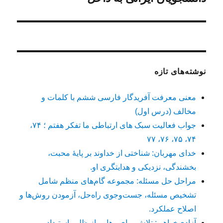
نوشته‌های تازه
معنی معرفت آفریدگار فارسی ششم با کلمات و
مخالف (درس اول)
جواب فعالیت سبک های ارتباطی ما تفکر هفتم ؛ ۷۴،
۷۴، ۷۵، ۷۶، ۷۷
خدای مهربان: شناختی از خداوند بر پایهٔ محبت،
بخشندگی، نزدیکی و هدایتگری او.
مراحل حل مسئله: مجموعه گام‌های منظم شامل
تشخیص مسئله، جست‌وجوی راه‌حل، آزمودن روش‌ها و
اصلاح عملکرد.
آزادی‌خواهی: تلاش برای رهایی از ظلم، استبداد و