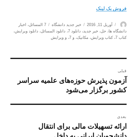
فروش بک لینک
نویسنده
ارسال
دسته‌ها
برچسب‌ها
آوریل 11, 2016
خبر جدید دانشگاه
7 المسائل
،
اخبار
شده
دانشگاه ها
،
حل
،
خبر جدید
،
دانلود 7
،
دانلود المسائل
،
دانلود ویرایش
،
در
کتاب 7
،
کتاب ویرایش
،
مکانیک
،
و 7
،
و ویرایش
راهبری
قبلی
نوشته
آزمون پذیرش حوزه‌های علمیه سراسر
نوشته
قبلی:
کشور برگزار می‌شود
بعدی
ارائه تسهیلات مالی برای انتقال
نوشته
بعدی:
دانشجویان ایرانی به داخل