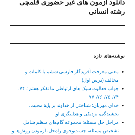
دانلود آزمون های غیر حضوری قلمچی
نوشته
بعدی:
رشته انسانی
نوشته‌های تازه
معنی معرفت آفریدگار فارسی ششم با کلمات و
مخالف (درس اول)
جواب فعالیت سبک های ارتباطی ما تفکر هفتم ؛ ۷۴،
۷۴، ۷۵، ۷۶، ۷۷
خدای مهربان: شناختی از خداوند بر پایهٔ محبت،
بخشندگی، نزدیکی و هدایتگری او.
مراحل حل مسئله: مجموعه گام‌های منظم شامل
تشخیص مسئله، جست‌وجوی راه‌حل، آزمودن روش‌ها و