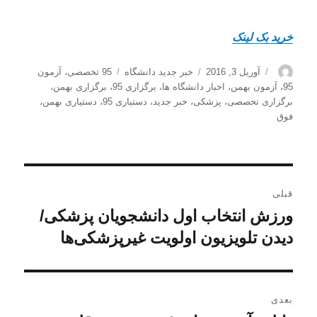
خرید بک لینک
نویسنده
ارسال
دسته‌ها
برچسب‌ها
آوریل 3, 2016
خبر جدید دانشگاه
95 تخصصی
،
آزمون
شده
95
،
آزمون بهمن
،
اخبار دانشگاه ها
،
برگزاری 95
،
برگزاری بهمن
،
در
برگزاری تخصصی
،
پزشکی
،
خبر جدید
،
دستیاری 95
،
دستیاری بهمن
،
فوق
راهبری
قبلی
نوشته
ورزش انتخاب اول دانشجویان پزشکی‌/
نوشته
قبلی:
دیدن تلویزیون اولویت غیرپزشکی‌ها
بعدی