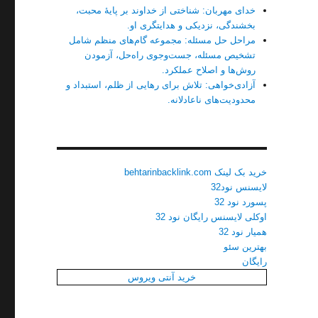
خدای مهربان: شناختی از خداوند بر پایهٔ محبت،
بخشندگی، نزدیکی و هدایتگری او.
مراحل حل مسئله: مجموعه گام‌های منظم شامل
تشخیص مسئله، جست‌وجوی راه‌حل، آزمودن
روش‌ها و اصلاح عملکرد.
آزادی‌خواهی: تلاش برای رهایی از ظلم، استبداد و
محدودیت‌های ناعادلانه.
خرید بک لینک behtarinbacklink.com
لایسنس نود32
پسورد نود 32
اوکلی لایسنس رایگان نود 32
همیار نود 32
بهترین سئو
رایگان
خرید آنتی ویروس