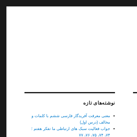
نوشته‌های تازه
معنی معرفت آفریدگار فارسی ششم با کلمات و
مخالف (درس اول)
جواب فعالیت سبک های ارتباطی ما تفکر هفتم ؛
۷۴، ۷۴، ۷۵، ۷۶، ۷۷