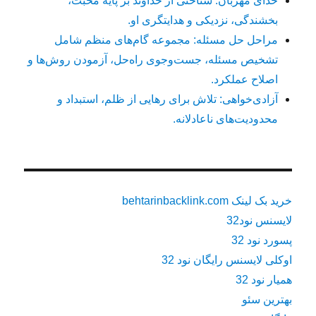
خدای مهربان: شناختی از خداوند بر پایهٔ محبت،
بخشندگی، نزدیکی و هدایتگری او.
مراحل حل مسئله: مجموعه گام‌های منظم شامل
تشخیص مسئله، جست‌وجوی راه‌حل، آزمودن روش‌ها و
اصلاح عملکرد.
آزادی‌خواهی: تلاش برای رهایی از ظلم، استبداد و
محدودیت‌های ناعادلانه.
خرید بک لینک behtarinbacklink.com
لایسنس نود32
پسورد نود 32
اوکلی لایسنس رایگان نود 32
همیار نود 32
بهترین سئو