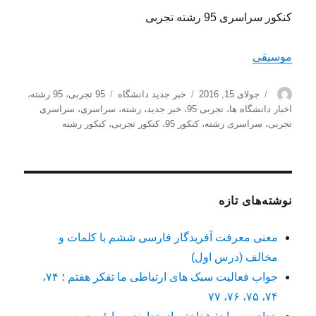
کنکور سراسری 95 رشته تجربی
موسیقی
نویسنده
ارسال
دسته‌ها
برچسب‌ها
جولای 15, 2016
خبر جدید دانشگاه
95 تجربی
،
95 رشته
،
شده
اخبار دانشگاه ها
،
تجربی 95
،
خبر جدید
،
رشته
،
سراسری
،
سراسری
در
تجربی
،
سراسری رشته
،
کنکور 95
،
کنکور تجربی
،
کنکور رشته
نوشته‌های تازه
معنی معرفت آفریدگار فارسی ششم با کلمات و
مخالف (درس اول)
جواب فعالیت سبک های ارتباطی ما تفکر هفتم ؛ ۷۴،
۷۴، ۷۵، ۷۶، ۷۷