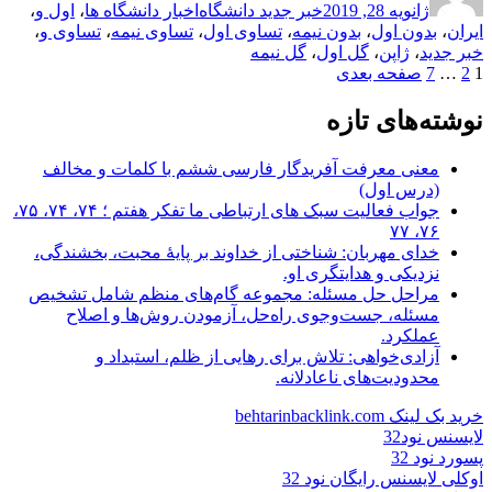
ژانویه 28, 2019
خبر جدید دانشگاه
اخبار دانشگاه ها
،
اول و
،
در
ایران
،
بدون اول
،
بدون نیمه
،
تساوی اول
،
تساوی نیمه
،
تساوی و
،
خبر جدید
،
ژاپن
،
گل اول
،
گل نیمه
برگه
برگه
برگه
صفحه‌بندی
1
2
…
7
صفحه بعدی
نوشته‌ها
نوشته‌های تازه
معنی معرفت آفریدگار فارسی ششم با کلمات و مخالف
(درس اول)
جواب فعالیت سبک های ارتباطی ما تفکر هفتم ؛ ۷۴، ۷۴، ۷۵،
۷۶، ۷۷
خدای مهربان: شناختی از خداوند بر پایهٔ محبت، بخشندگی،
نزدیکی و هدایتگری او.
مراحل حل مسئله: مجموعه گام‌های منظم شامل تشخیص
مسئله، جست‌وجوی راه‌حل، آزمودن روش‌ها و اصلاح
عملکرد.
آزادی‌خواهی: تلاش برای رهایی از ظلم، استبداد و
محدودیت‌های ناعادلانه.
خرید بک لینک behtarinbacklink.com
لایسنس نود32
پسورد نود 32
اوکلی لایسنس رایگان نود 32