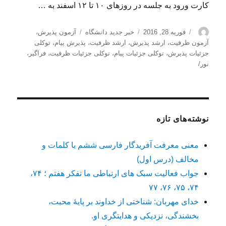
کارت ورود به جلسه در روزهای ۱۰ تا ۱۲ اسفند به …
نویسنده
ارسال
دسته‌ها
برچسب‌ها
فوریه 28, 2016
خبر جدید دانشگاه
آزمون پذیرش
،
شده
آزمون ظرفیت
،
ارشد پذیرش
،
ارشد ظرفیت
،
پذیرش پیام
،
توکلی
در
جزئیات پذیرش
،
توکلی جزئیات پیام
،
توکلی جزئیات ظرفیت
،
فراگیر
،
نور/
نوشته‌های تازه
معنی معرفت آفریدگار فارسی ششم با کلمات و
مخالف (درس اول)
جواب فعالیت سبک های ارتباطی ما تفکر هفتم ؛ ۷۴،
۷۴، ۷۵، ۷۶، ۷۷
خدای مهربان: شناختی از خداوند بر پایهٔ محبت،
بخشندگی، نزدیکی و هدایتگری او.