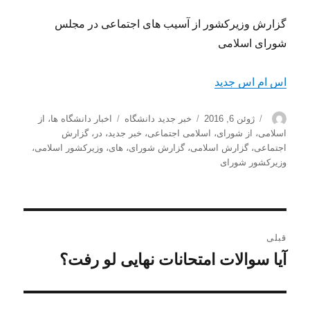
گزارش وزیرکشور از آسیب های اجتماعی در مجلس
شورای اسلامی
اس ام اس جدید
نویسنده
ارسال
دسته‌ها
برچسب‌ها
ژوئن 6, 2016
خبر جدید دانشگاه
اخبار دانشگاه ها
،
از
شده
اسلامی
،
از شورای
،
اسلامی اجتماعی
،
خبر جدید
،
در
،
گزارش
در
اجتماعی
،
گزارش اسلامی
،
گزارش شورای
،
های
،
وزیرکشور اسلامی
،
وزیرکشور شورای
راهبری
قبلی
نوشته
آیا سوالات امتحانات نهایی لو رفت؟
نوشته
قبلی: