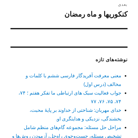
بعدی
کنکوریها و ماه رمضان
نوشته
بعدی:
نوشته‌های تازه
معنی معرفت آفریدگار فارسی ششم با کلمات و
مخالف (درس اول)
جواب فعالیت سبک های ارتباطی ما تفکر هفتم ؛ ۷۴،
۷۴، ۷۵، ۷۶، ۷۷
خدای مهربان: شناختی از خداوند بر پایهٔ محبت،
بخشندگی، نزدیکی و هدایتگری او.
مراحل حل مسئله: مجموعه گام‌های منظم شامل
تشخیص مسئله، جست‌وجوی راه‌حل، آزمودن روش‌ها و