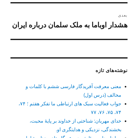
بعدی
هشدار اوباما به ملک سلمان درباره ایران
نوشته
بعدی:
نوشته‌های تازه
معنی معرفت آفریدگار فارسی ششم با کلمات و
مخالف (درس اول)
جواب فعالیت سبک های ارتباطی ما تفکر هفتم ؛ ۷۴،
۷۴، ۷۵، ۷۶، ۷۷
خدای مهربان: شناختی از خداوند بر پایهٔ محبت،
بخشندگی، نزدیکی و هدایتگری او.