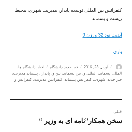
کنفرانس بین المللی توسعه پایدار، مدیریت شهرى، محیط
زیست و پسماند
آپدیت نود 32 ورژن 9
بازی
نویسنده
ارسال
دسته‌ها
برچسب‌ها
آوریل 23, 2016
خبر جدید دانشگاه
اخبار دانشگاه ها
،
شده
المللی پسماند
،
المللی و
،
بین پسماند
،
بین و
،
پایدار،
،
پسماند مدیریت
،
در
خبر جدید
،
شهرى،
،
کنفرانس پسماند
،
کنفرانس مدیریت
،
کنفرانس و
راهبری
قبلی
نوشته
سخن همکار”نامه ای به وزیر “
نوشته
قبلی: