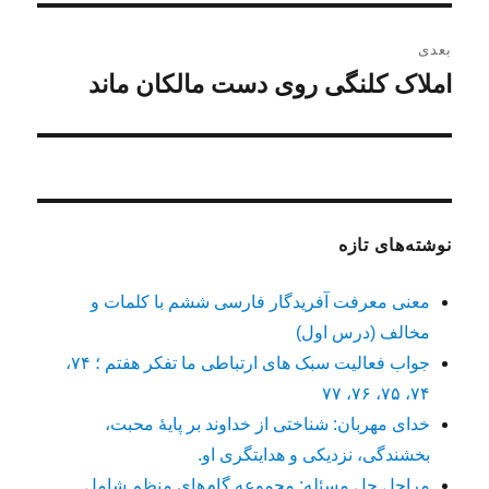
بعدی
املاک کلنگی روی دست مالکان ماند
نوشته
بعدی:
نوشته‌های تازه
معنی معرفت آفریدگار فارسی ششم با کلمات و
مخالف (درس اول)
جواب فعالیت سبک های ارتباطی ما تفکر هفتم ؛ ۷۴،
۷۴، ۷۵، ۷۶، ۷۷
خدای مهربان: شناختی از خداوند بر پایهٔ محبت،
بخشندگی، نزدیکی و هدایتگری او.
مراحل حل مسئله: مجموعه گام‌های منظم شامل