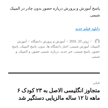
پاسخ آموزش و پرورش درباره حضور بدون چادر در المپیک
شیمی
دانلود فیلم جدید
نویسنده
ارسال
دسته‌ها
برچسب‌ها
ژوئن 10, 2016
آموزش و پرورش دانشگاه
آموزش
شده
المپیک
،
آموزش شیمی
،
اخبار دانشگاه ها
،
بدون
،
پاسخ المپیک
،
پاسخ
در
حضور
،
پاسخ شیمی
،
خبر جدید
،
درباره
،
شیمی حضور
،
و المپیک
،
و
شیمی
راهبری
قبلی
نوشته
متجاوز انگلیسی الاصل به ۲۳ کودک ۶
نوشته
قبلی:
ماهه تا ۱۲ ساله مالزیایی دستگیر شد