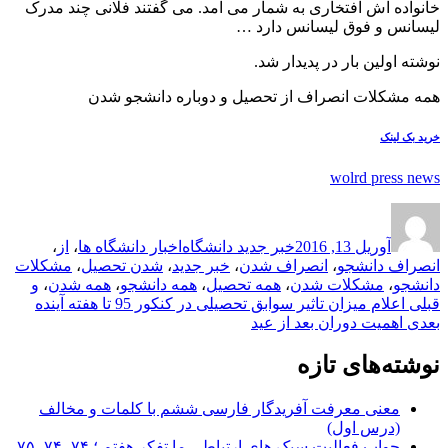
خانواده اش افتخاری به شمار می آمد. می گفتند فلانی چند مدرک
لیسانس و فوق لیسانس دارد …
نوشته اولین بار در پدیدار شد.
همه مشکلات انصراف از تحصیل و دوباره دانشجو شدن
خرید بک لینک
wolrd press news
ارسال
نویسنده
دسته‌ها
برچسب‌ها
شده
آوریل 13, 2016
خبر جدید دانشگاه
اخبار دانشگاه ها
،
از
،
در
انصراف دانشجو
،
انصراف شدن
،
خبر جدید
،
شدن تحصیل
،
مشکلات
دانشجو
،
مشکلات شدن
،
همه تحصیل
،
همه دانشجو
،
همه شدن
،
و
راهبری
نوشته
قبلی
اعلام میزان تاثیر سوابق تحصیلی در کنکور 95 تا هفته آینده
قبلی:
نوشته
بعدی
اهمیت دوران بعد از عید
نوشته
بعدی:
نوشته‌های تازه
معنی معرفت آفریدگار فارسی ششم با کلمات و مخالف
(درس اول)
جواب فعالیت سبک های ارتباطی ما تفکر هفتم ؛ ۷۴، ۷۴، ۷۵،