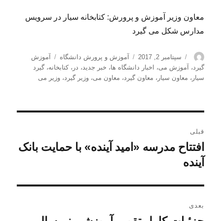
معاون وزیر آموزش و پرورش: کتابخانه سیار در سرویس
مدارس شکل می گیرد
نویسنده
ارسال
دسته‌ها
برچسب‌ها
سپتامبر 2, 2017
آموزش و پرورش دانشگاه
آموزش
شده
گیرد
،
آموزش می
،
اخبار دانشگاه ها
،
خبر جدید
،
در
،
کتابخانه
،
گیرد
در
سیار
،
معاون سیار
،
معاون گیرد
،
معاون می
،
وزیر گیرد
،
وزیر می
راهبری
قبلی
نوشته
افتتاح مدرسه «امید آینده» با حمایت بانک
نوشته
قبلی:
آینده
بعدی
نوشته