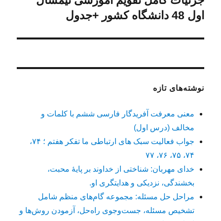
جزئیات کامل تقویم آموزشی نیمسال
بعدی:
اول 48 دانشگاه کشور +جدول
نوشته‌های تازه
معنی معرفت آفریدگار فارسی ششم با کلمات و
مخالف (درس اول)
جواب فعالیت سبک های ارتباطی ما تفکر هفتم ؛ ۷۴،
۷۴، ۷۵، ۷۶، ۷۷
خدای مهربان: شناختی از خداوند بر پایهٔ محبت،
بخشندگی، نزدیکی و هدایتگری او.
مراحل حل مسئله: مجموعه گام‌های منظم شامل
تشخیص مسئله، جست‌وجوی راه‌حل، آزمودن روش‌ها و