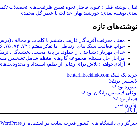
قبلی
نوشته قبلی:
علوی فاضل نحوه تعیین ظرفیت‌های تحصیلات تکمیلی
بعدی
نوشته بعدی:
خورشید نهان عدالت با عطر گل محمدی
نوشته‌های تازه
معنی معرفت آفریدگار فارسی ششم با کلمات و مخالف (درس 
جواب فعالیت سبک های ارتباطی ما تفکر هفتم ؛ ۷۴، ۷۴، ۷۵، ۷۶، ۷۷
خدای مهربان: شناختی از خداوند بر پایهٔ محبت، بخشندگی، نزدیک
مراحل حل مسئله: مجموعه گام‌های منظم شامل تشخیص مسئله
آزادی‌خواهی: تلاش برای رهایی از ظلم، استبداد و محدودیت‌های ن
خرید بک لینک behtarinbacklink.com
لایسنس نود32
پسورد نود 32
اوکلی لایسنس رایگان نود 32
همیار نود 32
بهترین سئو
رایگان
خبرگزاری دانشگاه های کشور
قدرت سایت در استفاده از WordPress