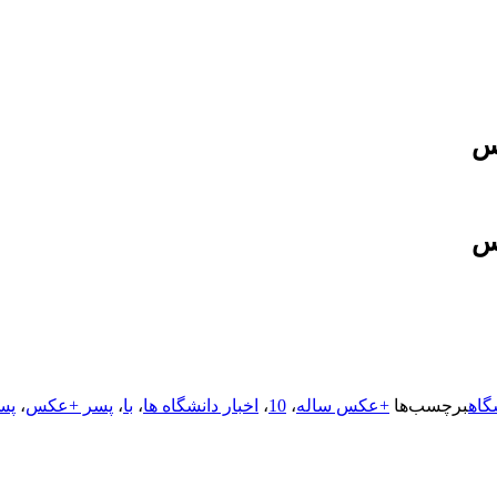
گاه
برچسب‌ها
+عکس ساله
،
10
،
اخبار دانشگاه ها
،
با
،
پسر +عکس
،
پس