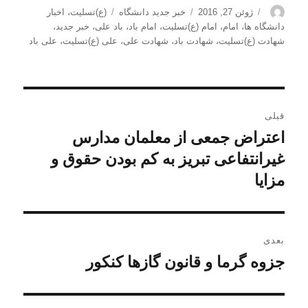
نویسنده
ارسال
دسته‌ها
برچسب‌ها
ژوئن 27, 2016
خبر جدید دانشگاه
(ع)تسلیت
،
اخبار
شده
دانشگاه ها
،
امام
،
امام (ع)تسلیت
،
امام باد
،
باد علی
،
خبر جدید
،
در
شهادت (ع)تسلیت
،
شهادت باد
،
شهادت علی
،
علی (ع)تسلیت
،
علی باد
راهبری
قبلی
نوشته
اعتراض جمعی از معلمان مدارس
نوشته
قبلی:
غیرانتفاعی تبریز به کم بودن حقوق و
مزایا
بعدی
جزوه گرما و قانون گازها کنکور
نوشته
بعدی: