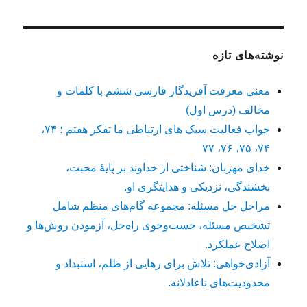
نوشته‌های تازه
معنی معرفت آفریدگار فارسی ششم با کلمات و
مخالف (درس اول)
جواب فعالیت سبک های ارتباطی ما تفکر هفتم ؛ ۷۴،
۷۴، ۷۵، ۷۶، ۷۷
خدای مهربان: شناختی از خداوند بر پایهٔ محبت،
بخشندگی، نزدیکی و هدایتگری او.
مراحل حل مسئله: مجموعه گام‌های منظم شامل
تشخیص مسئله، جست‌وجوی راه‌حل، آزمودن روش‌ها و
اصلاح عملکرد.
آزادی‌خواهی: تلاش برای رهایی از ظلم، استبداد و
محدودیت‌های ناعادلانه.