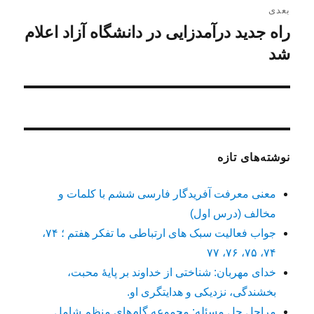
بعدی
راه جدید درآمدزایی در دانشگاه آزاد اعلام
نوشته
شد
بعدی:
نوشته‌های تازه
معنی معرفت آفریدگار فارسی ششم با کلمات و
مخالف (درس اول)
جواب فعالیت سبک های ارتباطی ما تفکر هفتم ؛ ۷۴،
۷۴، ۷۵، ۷۶، ۷۷
خدای مهربان: شناختی از خداوند بر پایهٔ محبت،
بخشندگی، نزدیکی و هدایتگری او.
مراحل حل مسئله: مجموعه گام‌های منظم شامل