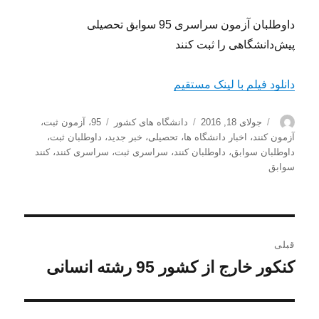
داوطلبان آزمون سراسری 95 سوابق تحصیلی
پیش‌دانشگاهی را ثبت کنند
دانلود فیلم با لینک مستقیم
نویسنده
ارسال
دسته‌ها
برچسب‌ها
جولای 18, 2016
دانشگاه های کشور
95
،
آزمون ثبت
،
شده
آزمون کنند
،
اخبار دانشگاه ها
،
تحصیلی
،
خبر جدید
،
داوطلبان ثبت
،
در
داوطلبان سوابق
،
داوطلبان کنند
،
سراسری ثبت
،
سراسری کنند
،
کنند
سوابق
راهبری
قبلی
نوشته
کنکور خارج از کشور 95 رشته انسانی
نوشته
قبلی: