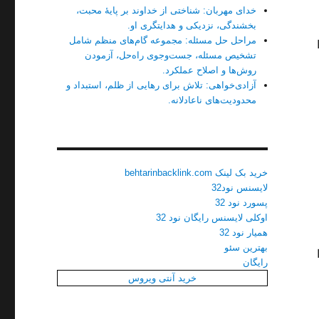
خدای مهربان: شناختی از خداوند بر پایهٔ محبت،
بخشندگی، نزدیکی و هدایتگری او.
مراحل حل مسئله: مجموعه گام‌های منظم شامل
تشخیص مسئله، جست‌وجوی راه‌حل، آزمودن
روش‌ها و اصلاح عملکرد.
آزادی‌خواهی: تلاش برای رهایی از ظلم، استبداد و
محدودیت‌های ناعادلانه.
خرید بک لینک behtarinbacklink.com
لایسنس نود32
پسورد نود 32
اوکلی لایسنس رایگان نود 32
همیار نود 32
بهترین سئو
رایگان
خرید آنتی ویروس