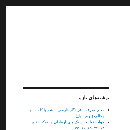
نوشته‌های تازه
معنی معرفت آفریدگار فارسی ششم با کلمات و
مخالف (درس اول)
جواب فعالیت سبک های ارتباطی ما تفکر هفتم ؛
۷۴، ۷۴، ۷۵، ۷۶، ۷۷