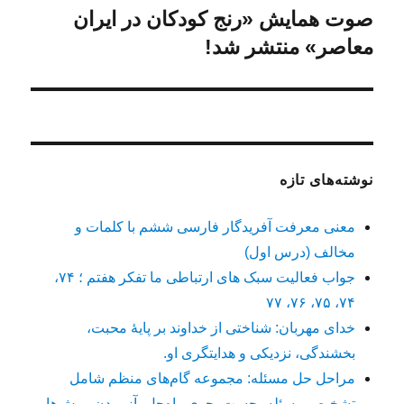
صوت همایش «رنج کودکان در ایران
نوشته
بعدی:
معاصر» منتشر شد!
نوشته‌های تازه
معنی معرفت آفریدگار فارسی ششم با کلمات و
مخالف (درس اول)
جواب فعالیت سبک های ارتباطی ما تفکر هفتم ؛ ۷۴،
۷۴، ۷۵، ۷۶، ۷۷
خدای مهربان: شناختی از خداوند بر پایهٔ محبت،
بخشندگی، نزدیکی و هدایتگری او.
مراحل حل مسئله: مجموعه گام‌های منظم شامل
تشخیص مسئله، جست‌وجوی راه‌حل، آزمودن روش‌ها و