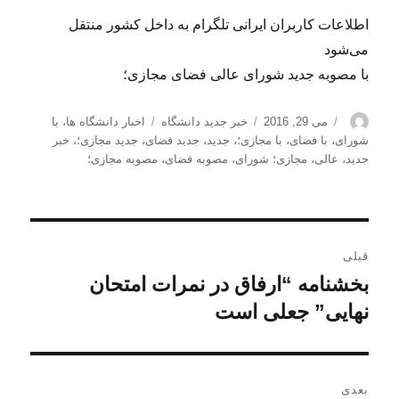
اطلاعات کاربران ایرانی تلگرام به داخل کشور منتقل
می‌شود
با مصوبه جدید شورای عالی فضای مجازی؛
نویسنده
ارسال
دسته‌ها
برچسب‌ها
می 29, 2016
خبر جدید دانشگاه
اخبار دانشگاه ها
،
با
شده
شورای
،
با فضای
،
با مجازی؛
،
جدید
،
جدید فضای
،
جدید مجازی؛
،
خبر
در
جدید
،
عالی
،
مجازی؛ شورای
،
مصوبه فضای
،
مصوبه مجازی؛
راهبری
قبلی
نوشته
بخشنامه‌ “ارفاق در نمرات امتحان
نوشته
قبلی:
نهایی” جعلی است
بعدی