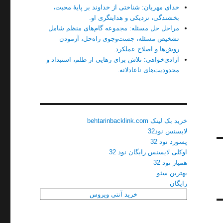
خدای مهربان: شناختی از خداوند بر پایهٔ محبت،
بخشندگی، نزدیکی و هدایتگری او.
مراحل حل مسئله: مجموعه گام‌های منظم شامل
تشخیص مسئله، جست‌وجوی راه‌حل، آزمودن
روش‌ها و اصلاح عملکرد.
آزادی‌خواهی: تلاش برای رهایی از ظلم، استبداد و
محدودیت‌های ناعادلانه.
خرید بک لینک behtarinbacklink.com
لایسنس نود32
پسورد نود 32
اوکلی لایسنس رایگان نود 32
همیار نود 32
بهترین سئو
رایگان
خرید آنتی ویروس