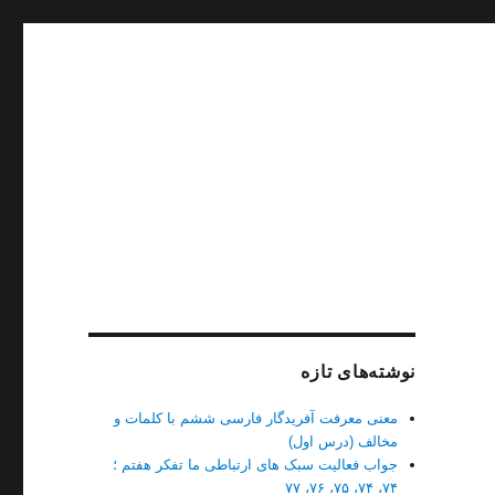
نوشته‌های تازه
معنی معرفت آفریدگار فارسی ششم با کلمات و
مخالف (درس اول)
جواب فعالیت سبک های ارتباطی ما تفکر هفتم ؛
۷۴، ۷۴، ۷۵، ۷۶، ۷۷