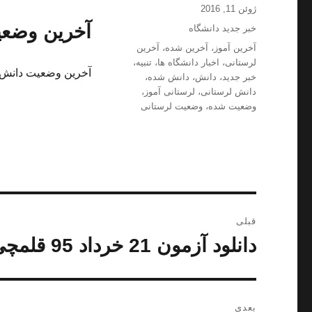
ارسال
نویسنده
ژوئن 11, 2016
شده
آخرین وضعی
دسته‌ها
خبر جدید دانشگاه
در
برچسب‌ها
آخرین آموز
،
آخرین شده
،
آخرین
لرستانی
،
اخبار دانشگاه ها
،
تنبیه
،
آخرین وضعیت دانش آ
خبر جدید
،
دانش
،
دانش شده
،
دانش لرستانی
،
لرستانی آموز
،
وضعیت شده
،
وضعیت لرستانی
راهبری
قبلی
نوشته
دانلود آزمون 21 خرداد 95 قلمچی
نوشته
قبلی:
بعدی