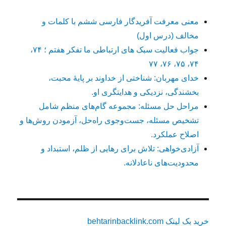
معنی معرفت آفریدگار فارسی ششم با کلمات و
مخالف (درس اول)
جواب فعالیت سبک های ارتباطی ما تفکر هفتم ؛ ۷۴،
۷۴، ۷۵، ۷۶، ۷۷
خدای مهربان: شناختی از خداوند بر پایهٔ محبت،
بخشندگی، نزدیکی و هدایتگری او.
مراحل حل مسئله: مجموعه گام‌های منظم شامل
تشخیص مسئله، جست‌وجوی راه‌حل، آزمودن روش‌ها و
اصلاح عملکرد.
آزادی‌خواهی: تلاش برای رهایی از ظلم، استبداد و
محدودیت‌های ناعادلانه.
خرید بک لینک behtarinbacklink.com