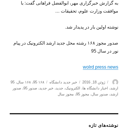
به گزارش خبرگزاری مهر، ابوالفضل فراهانی گفت: با
موافقت وزارت علوم، تحقیقات …
نوشته اولین بار در پدیدار شد.
صدور مجوز ۱۶۸ رشته محل جدید ارشد الکترونیک در پیام
نور در سال 95
wolrd press news
نویسنده
ارسال
دسته‌ها
برچسب‌ها
ژوئن 18, 2016
خبر جدید دانشگاه
۱۶۸ 95
،
۱۶۸ سال
،
95
شده
ارشد
،
اخبار دانشگاه ها
،
الکترونیک
،
جدید
،
خبر جدید
،
صدور 95
،
صدور
در
ارشد
،
صدور سال
،
مجوز 95
،
مجوز سال
نوشته‌های تازه