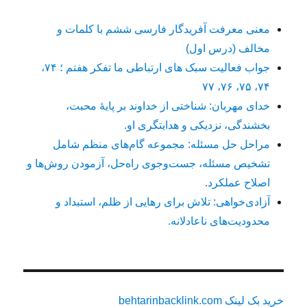
معنی معرفت آفریدگار فارسی ششم با کلمات و
مخالف (درس اول)
جواب فعالیت سبک های ارتباطی ما تفکر هفتم ؛ ۷۴،
۷۴، ۷۵، ۷۶، ۷۷
خدای مهربان: شناختی از خداوند بر پایهٔ محبت،
بخشندگی، نزدیکی و هدایتگری او.
مراحل حل مسئله: مجموعه گام‌های منظم شامل
تشخیص مسئله، جست‌وجوی راه‌حل، آزمودن روش‌ها و
اصلاح عملکرد.
آزادی‌خواهی: تلاش برای رهایی از ظلم، استبداد و
محدودیت‌های ناعادلانه.
خرید بک لینک behtarinbacklink.com