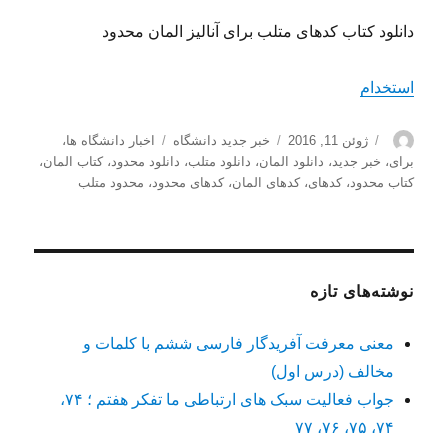
دانلود کتاب کدهای متلب برای آنالیز المان محدود
استخدام
نویسنده
ارسال
دسته‌ها
برچسب‌ها
ژوئن 11, 2016
خبر جدید دانشگاه
اخبار دانشگاه ها
،
شده
برای
،
خبر جدید
،
دانلود المان
،
دانلود متلب
،
دانلود محدود
،
کتاب المان
،
در
کتاب محدود
،
کدهای
،
کدهای المان
،
کدهای محدود
،
محدود متلب
نوشته‌های تازه
معنی معرفت آفریدگار فارسی ششم با کلمات و
مخالف (درس اول)
جواب فعالیت سبک های ارتباطی ما تفکر هفتم ؛ ۷۴،
۷۴، ۷۵، ۷۶، ۷۷