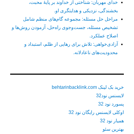
خدای مهربان: شناختی از خداوند بر پایهٔ محبت،
بخشندگی، نزدیکی و هدایتگری او.
مراحل حل مسئله: مجموعه گام‌های منظم شامل
تشخیص مسئله، جست‌وجوی راه‌حل، آزمودن روش‌ها و
اصلاح عملکرد.
آزادی‌خواهی: تلاش برای رهایی از ظلم، استبداد و
محدودیت‌های ناعادلانه.
خرید بک لینک behtarinbacklink.com
لایسنس نود32
پسورد نود 32
اوکلی لایسنس رایگان نود 32
همیار نود 32
بهترین سئو