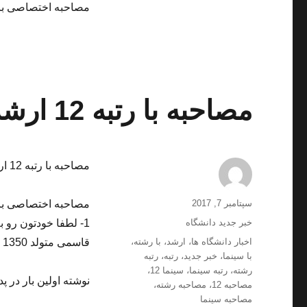
مصاحبه اختصاصی با رتبه 35 منطقه 2 کنکو
مصاحبه با رتبه 12 ارشد 96 رشته سینما
مصاحبه با رتبه 12 ارشد 96 رشته سینما
ارسال
نویسنده
سپتامبر 7, 2017
شده
دسته‌ها
خبر جدید دانشگاه
1- لطفا خودتون رو 
در
برچسب‌ها
اخبار دانشگاه ها
،
ارشد
،
با رشته
،
قاسمی متولد 1350 در تهران هستم. مدرک …
با سینما
،
خبر جدید
،
رتبه
،
رتبه
رشته
،
رتبه سینما
،
سینما 12
،
نوشته اولین بار در پد
مصاحبه 12
،
مصاحبه رشته
،
مصاحبه سینما