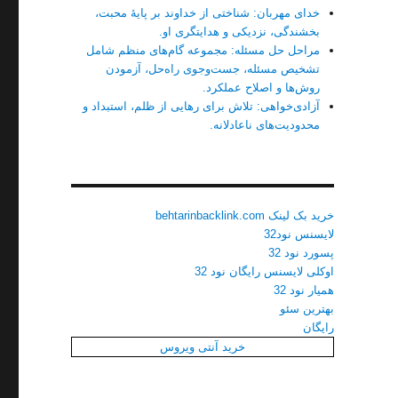
خدای مهربان: شناختی از خداوند بر پایهٔ محبت،
بخشندگی، نزدیکی و هدایتگری او.
مراحل حل مسئله: مجموعه گام‌های منظم شامل
تشخیص مسئله، جست‌وجوی راه‌حل، آزمودن
روش‌ها و اصلاح عملکرد.
آزادی‌خواهی: تلاش برای رهایی از ظلم، استبداد و
محدودیت‌های ناعادلانه.
خرید بک لینک behtarinbacklink.com
لایسنس نود32
پسورد نود 32
اوکلی لایسنس رایگان نود 32
همیار نود 32
بهترین سئو
رایگان
خرید آنتی ویروس