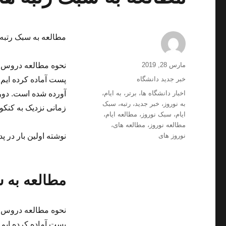
مطالعه به سبک رتبه ه
ارسال
نویسنده
مارس 28, 2019
نحوه مطالعه دروس دو
شده
دسته‌ها
خبر جدید دانشگاه
پست آماده کرده ایم.
در
برچسب‌ها
اخبار دانشگاه ها
،
برتر
،
به ایام
،
آورده شده است. دورا
به نوروز
،
خبر جدید
،
رتبه
،
سبک
زمانی نزدیک به کنکو
ایام
،
سبک نوروز
،
مطالعه ایام
،
مطالعه نوروز
،
مطالعه های
،
نوروز های
نوشته اولین بار در پد
مطالعه به س
نحوه مطالعه دروس دو
پست آماده کرده ایم.