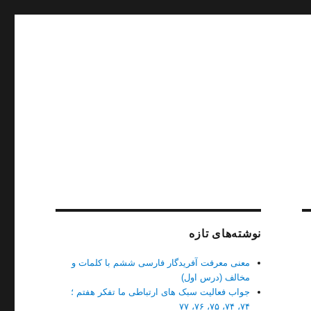
نوشته‌های تازه
معنی معرفت آفریدگار فارسی ششم با کلمات و
مخالف (درس اول)
جواب فعالیت سبک های ارتباطی ما تفکر هفتم ؛
۷۴، ۷۴، ۷۵، ۷۶، ۷۷