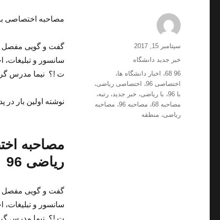
مصاحبه اختصاصی با رتبه 68 منطقه 2 کنکو
ارسال
نویسنده
سپتامبر 15, 2017
شده
دسته‌ها
خبر جدید دانشگاه
سانسور و تبلیغات، 
در
برچسب‌ها
96 68
،
اخبار دانشگاه ها
،
ت !؟ نیما مدرس گرج
اختصاصی 96
،
اختصاصی ریاضی
،
با 96
،
با ریاضی
،
خبر جدید
،
رتبه
،
نوشته اولین بار در پد
مصاحبه 68
،
مصاحبه 96
،
مصاحبه
ریاضی
،
منطقه
ریاضی 96
سانسور و تبلیغات، 
ت !؟ نیما مدرس گرج