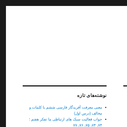
نوشته‌های تازه
معنی معرفت آفریدگار فارسی ششم با کلمات و
مخالف (درس اول)
جواب فعالیت سبک های ارتباطی ما تفکر هفتم ؛
۷۴، ۷۴، ۷۵، ۷۶، ۷۷