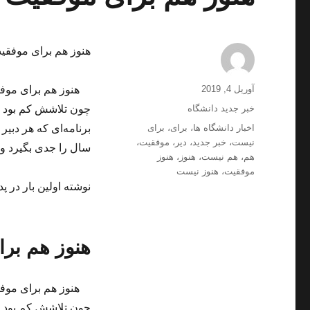
هنوز هم برای موفقی
ارسال
نویسنده
آوریل 4, 2019
هنوز هم برای موفقی
شده
دسته‌ها
خبر جدید دانشگاه
چون تلاشش کم بود و 
در
برچسب‌ها
اخبار دانشگاه ها
،
برای
،
برای
برنامه‌ای که هر دبیر
نیست
،
خبر جدید
،
دیر
،
موفقیت
،
سال را جدی بگیرد و
هم
،
هم نیست
،
هنوز
،
هنوز
موفقیت
،
هنوز نیست
نوشته اولین بار در پد
هنوز هم برا
هنوز هم برای موفقی
چون تلاشش کم بود و 