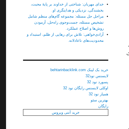
خدای مهربان: شناختی از خداوند بر پایهٔ محبت،
بخشندگی، نزدیکی و هدایتگری او.
مراحل حل مسئله: مجموعه گام‌های منظم شامل
تشخیص مسئله، جست‌وجوی راه‌حل، آزمودن
روش‌ها و اصلاح عملکرد.
آزادی‌خواهی: تلاش برای رهایی از ظلم، استبداد و
محدودیت‌های ناعادلانه.
ک
خرید بک لینک behtarinbacklink.com
لایسنس نود32
پسورد نود 32
اوکلی لایسنس رایگان نود 32
همیار نود 32
بهترین سئو
رایگان
خرید آنتی ویروس