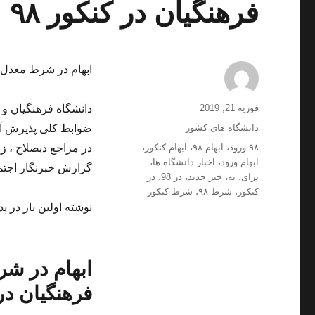
فرهنگیان در کنکور ۹۸
ابهام در شرط معدل بر
ارسال
نویسنده
فوریه 21, 2019
شده
دسته‌ها
دانشگاه های کشور
ضوابط کلی پذیرش آنه
در
برچسب‌ها
۹۸ ورود
،
ابهام ۹۸
،
ابهام کنکور
،
ابهام ورود
،
اخبار دانشگاه ها
،
گزارش خبرنگار اجتماعی خ
برای
،
به
،
خبر جدید
،
در 98
،
در
کنکور
،
شرط ۹۸
،
شرط کنکور
نوشته اولین بار در پد
ابهام در شر
فرهنگیان در ک