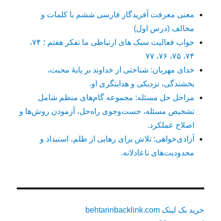
معنی معرفت آفریدگار فارسی ششم با کلمات و
مخالف (درس اول)
جواب فعالیت سبک های ارتباطی ما تفکر هفتم ؛ ۷۴،
۷۴، ۷۵، ۷۶، ۷۷
خدای مهربان: شناختی از خداوند بر پایهٔ محبت،
بخشندگی، نزدیکی و هدایتگری او.
مراحل حل مسئله: مجموعه گام‌های منظم شامل
تشخیص مسئله، جست‌وجوی راه‌حل، آزمودن روش‌ها و
اصلاح عملکرد.
آزادی‌خواهی: تلاش برای رهایی از ظلم، استبداد و
محدودیت‌های ناعادلانه.
خرید بک لینک behtarinbacklink.com