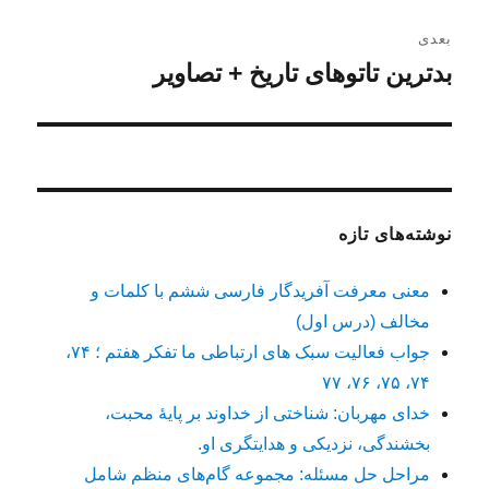
بعدی
بدترین تاتوهای تاریخ + تصاویر
نوشته
بعدی:
نوشته‌های تازه
معنی معرفت آفریدگار فارسی ششم با کلمات و
مخالف (درس اول)
جواب فعالیت سبک های ارتباطی ما تفکر هفتم ؛ ۷۴،
۷۴، ۷۵، ۷۶، ۷۷
خدای مهربان: شناختی از خداوند بر پایهٔ محبت،
بخشندگی، نزدیکی و هدایتگری او.
مراحل حل مسئله: مجموعه گام‌های منظم شامل