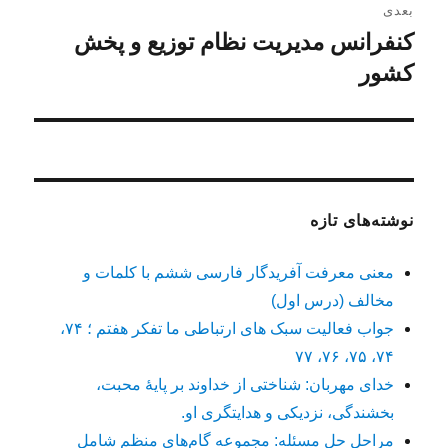
بعدی
کنفرانس مدیریت نظام توزیع و پخش
نوشته
بعدی:
کشور
نوشته‌های تازه
معنی معرفت آفریدگار فارسی ششم با کلمات و
مخالف (درس اول)
جواب فعالیت سبک های ارتباطی ما تفکر هفتم ؛ ۷۴،
۷۴، ۷۵، ۷۶، ۷۷
خدای مهربان: شناختی از خداوند بر پایهٔ محبت،
بخشندگی، نزدیکی و هدایتگری او.
مراحل حل مسئله: مجموعه گام‌های منظم شامل