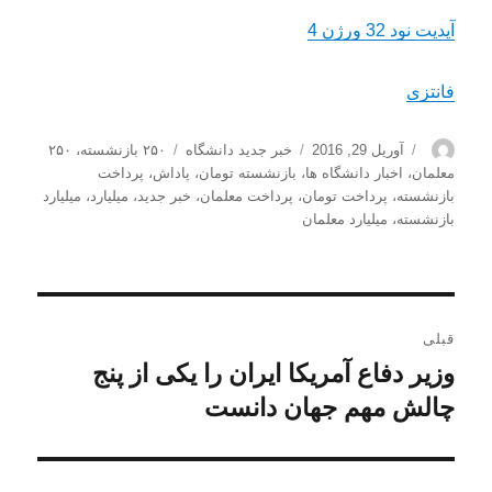
آپدیت نود 32 ورژن 4
فانتزی
نویسنده
ارسال
دسته‌ها
برچسب‌ها
آوریل 29, 2016
خبر جدید دانشگاه
۲۵۰ بازنشسته
،
۲۵۰
شده
معلمان
،
اخبار دانشگاه ها
،
بازنشسته تومان
،
پاداش
،
پرداخت
در
بازنشسته
،
پرداخت تومان
،
پرداخت معلمان
،
خبر جدید
،
میلیارد
،
میلیارد
بازنشسته
،
میلیارد معلمان
راهبری
قبلی
نوشته
وزیر دفاع آمریکا ایران را یکی از پنج
نوشته
قبلی:
چالش مهم جهان دانست