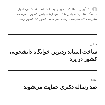
نویسنده
ارسال
دسته‌ها
برچسب‌ها
آوریل 6, 2016
خبر جدید دانشگاه
94 کنکور
،
اخبار
شده
دانشگاه ها
،
ارشد
،
پاسخ 94
،
پاسخ ارشد
،
پاسخ کنکور
،
تشریحی
،
در
تشریحی 94
،
تشریحی ارشد
،
خبر جدید
،
کنکور 94
،
کنکور ارشد
راهبری
قبلی
نوشته
ساخت استانداردترین خوابگاه دانشجویی
نوشته
قبلی:
کشور در یزد
بعدی
صد رساله دکتری حمایت می‌شوند
نوشته
بعدی: