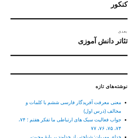
قبلی:
کنکور
بعدی
تئاتر دانش آموزی
نوشته
بعدی:
نوشته‌های تازه
معنی معرفت آفریدگار فارسی ششم با کلمات و
مخالف (درس اول)
جواب فعالیت سبک های ارتباطی ما تفکر هفتم ؛ ۷۴،
۷۴، ۷۵، ۷۶، ۷۷
خدای مهربان: شناختی از خداوند بر پایهٔ محبت،