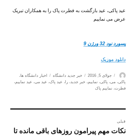
عید پاکی، عید بازگشت به فطرت پاک را به همکاران تبریک
عرض می نماییم
پسورد نود 32 ورژن 9
دانلود موزیک
نویسنده
ارسال
دسته‌ها
برچسب‌ها
جولای 5, 2016
خبر جدید دانشگاه
اخبار دانشگاه ها
،
شده
پاکی، می
،
پاکی، نماییم
،
خبر جدید
،
را
،
عید پاک
،
عید می
،
عید نماییم
،
در
فطرت
،
نماییم پاک
راهبری
قبلی
نوشته
نکات مهم پیرامون روزهای باقی مانده تا
نوشته