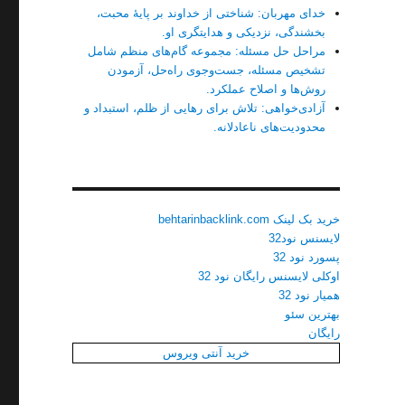
خدای مهربان: شناختی از خداوند بر پایهٔ محبت،
بخشندگی، نزدیکی و هدایتگری او.
مراحل حل مسئله: مجموعه گام‌های منظم شامل
تشخیص مسئله، جست‌وجوی راه‌حل، آزمودن
روش‌ها و اصلاح عملکرد.
آزادی‌خواهی: تلاش برای رهایی از ظلم، استبداد و
محدودیت‌های ناعادلانه.
خرید بک لینک behtarinbacklink.com
لایسنس نود32
پسورد نود 32
اوکلی لایسنس رایگان نود 32
همیار نود 32
بهترین سئو
رایگان
خرید آنتی ویروس