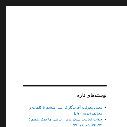
نوشته‌های تازه
معنی معرفت آفریدگار فارسی ششم با کلمات و
مخالف (درس اول)
جواب فعالیت سبک های ارتباطی ما تفکر هفتم ؛
۷۴، ۷۴، ۷۵، ۷۶، ۷۷