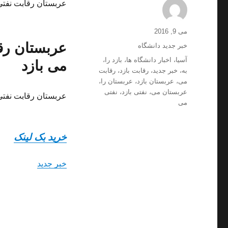
عربستان رقابت نفتی د
ارسال
نویسنده
می 9, 2016
شده
عربستان رقا
دسته‌ها
خبر جدید دانشگاه
در
برچسب‌ها
آسیا
،
اخبار دانشگاه ها
،
بازد را
،
می بازد
به
،
خبر جدید
،
رقابت بازد
،
رقابت
می
،
عربستان بازد
،
عربستان را
،
عربستان می
،
نفتی بازد
،
نفتی
عربستان رقابت نفتی د
می
خرید بک لینک
خبر جدید