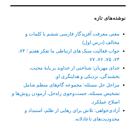
نوشته‌های تازه
معنی معرفت آفریدگار فارسی ششم با کلمات و
مخالف (درس اول)
جواب فعالیت سبک های ارتباطی ما تفکر هفتم ؛ ۷۴،
۷۴، ۷۵، ۷۶، ۷۷
خدای مهربان: شناختی از خداوند بر پایهٔ محبت،
بخشندگی، نزدیکی و هدایتگری او.
مراحل حل مسئله: مجموعه گام‌های منظم شامل
تشخیص مسئله، جست‌وجوی راه‌حل، آزمودن روش‌ها و
اصلاح عملکرد.
آزادی‌خواهی: تلاش برای رهایی از ظلم، استبداد و
محدودیت‌های ناعادلانه.