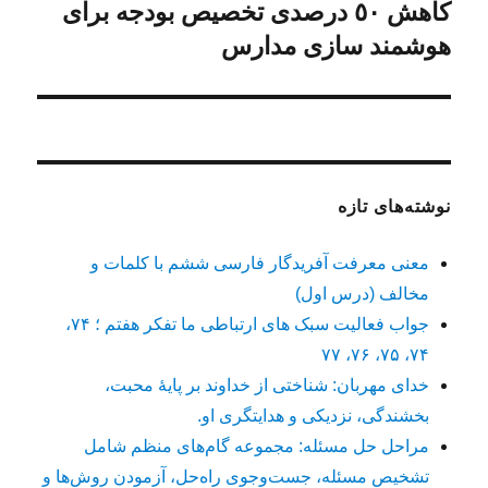
کاهش ٥٠ درصدی تخصیص بودجه برای
نوشته
بعدی:
هوشمند سازی مدارس
نوشته‌های تازه
معنی معرفت آفریدگار فارسی ششم با کلمات و
مخالف (درس اول)
جواب فعالیت سبک های ارتباطی ما تفکر هفتم ؛ ۷۴،
۷۴، ۷۵، ۷۶، ۷۷
خدای مهربان: شناختی از خداوند بر پایهٔ محبت،
بخشندگی، نزدیکی و هدایتگری او.
مراحل حل مسئله: مجموعه گام‌های منظم شامل
تشخیص مسئله، جست‌وجوی راه‌حل، آزمودن روش‌ها و