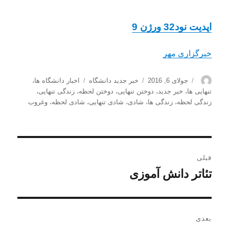
اپدیت نود32 ورژن 9
خبرگزاری مهر
نویسنده
ارسال
دسته‌ها
برچسب‌ها
جولای 6, 2016
خبر جدید دانشگاه
اخبار دانشگاه ها
،
شده
تنهایی ها
،
خبر جدید
،
دوختن تنهایی
،
دوختن لحظه
،
زندگی تنهایی
،
در
زندگی لحظه
،
زندگی ها
،
شادی
،
شادی تنهایی
،
شادی لحظه
،
وغروب
راهبری
قبلی
نوشته
تئاتر دانش آموزی
نوشته
قبلی:
بعدی