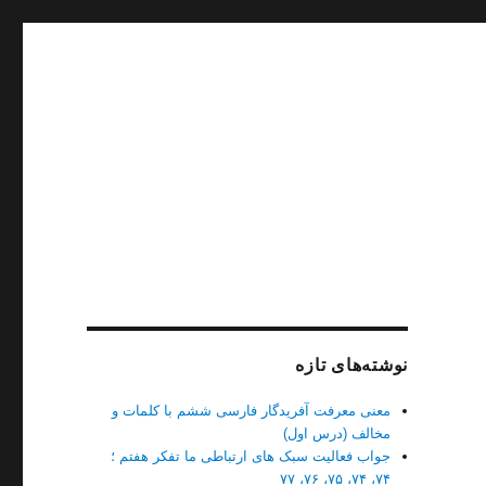
نوشته‌های تازه
معنی معرفت آفریدگار فارسی ششم با کلمات و
مخالف (درس اول)
جواب فعالیت سبک های ارتباطی ما تفکر هفتم ؛
۷۴، ۷۴، ۷۵، ۷۶، ۷۷