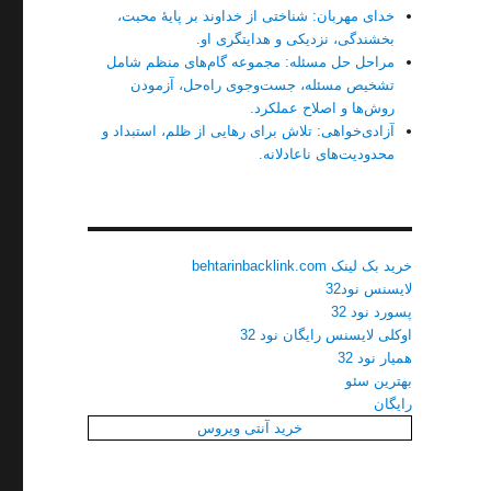
خدای مهربان: شناختی از خداوند بر پایهٔ محبت،
بخشندگی، نزدیکی و هدایتگری او.
مراحل حل مسئله: مجموعه گام‌های منظم شامل
تشخیص مسئله، جست‌وجوی راه‌حل، آزمودن
روش‌ها و اصلاح عملکرد.
آزادی‌خواهی: تلاش برای رهایی از ظلم، استبداد و
محدودیت‌های ناعادلانه.
خرید بک لینک behtarinbacklink.com
لایسنس نود32
پسورد نود 32
اوکلی لایسنس رایگان نود 32
همیار نود 32
بهترین سئو
رایگان
خرید آنتی ویروس