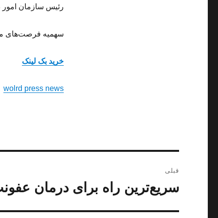
رئیس سازمان امور د
سهمیه فرصت‌های مطا
خرید بک لینک
wolrd press news
راهبری
قبلی
نوشته
سریع‌ترین راه برای درمان عفون
نوشته
قبلی: