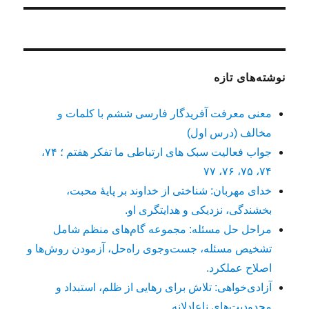
نوشته‌های تازه
معنی معرفت آفریدگار فارسی ششم با کلمات و
مخالف (درس اول)
جواب فعالیت سبک های ارتباطی ما تفکر هفتم ؛ ۷۴،
۷۴، ۷۵، ۷۶، ۷۷
خدای مهربان: شناختی از خداوند بر پایهٔ محبت،
بخشندگی، نزدیکی و هدایتگری او.
مراحل حل مسئله: مجموعه گام‌های منظم شامل
تشخیص مسئله، جست‌وجوی راه‌حل، آزمودن روش‌ها و
اصلاح عملکرد.
آزادی‌خواهی: تلاش برای رهایی از ظلم، استبداد و
محدودیت‌های ناعادلانه.