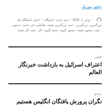
دانلود موزیک
نویسنده
ارسال
دسته‌ها
برچسب‌ها
ژوئن 1, 2016
خبر جدید دانشگاه
اخبار دانشگاه ها
،
شده
بزرگترین
،
بزرگترین ..سه
،
بزرگترین شنبه
،
تعاملی
،
خبر جدید
،
دستور
در
..سه
،
دستور شنبه
،
دستور گروه
،
شنبه گروه
،
کار ..سه
،
کار شنبه
راهبری
قبلی
نوشته
اعتراف اسرائیل به بازداشت خبرنگار
نوشته
قبلی:
العالم
بعدی
نگران پرورش یافتگان انگلیس هستیم
نوشته
بعدی: