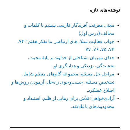
نوشته‌های تازه
معنی معرفت آفریدگار فارسی ششم با کلمات و
مخالف (درس اول)
جواب فعالیت سبک های ارتباطی ما تفکر هفتم ؛ ۷۴،
۷۴، ۷۵، ۷۶، ۷۷
خدای مهربان: شناختی از خداوند بر پایهٔ محبت،
بخشندگی، نزدیکی و هدایتگری او.
مراحل حل مسئله: مجموعه گام‌های منظم شامل
تشخیص مسئله، جست‌وجوی راه‌حل، آزمودن روش‌ها و
اصلاح عملکرد.
آزادی‌خواهی: تلاش برای رهایی از ظلم، استبداد و
محدودیت‌های ناعادلانه.