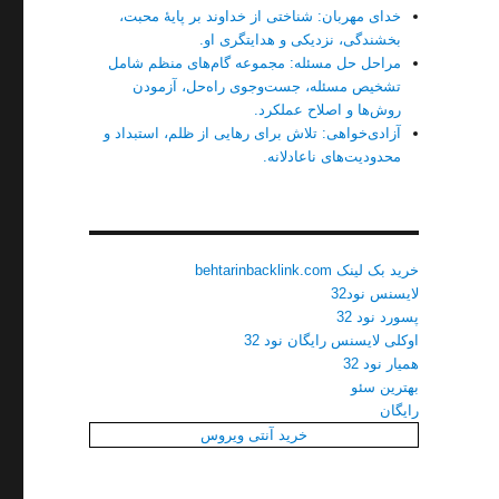
خدای مهربان: شناختی از خداوند بر پایهٔ محبت،
بخشندگی، نزدیکی و هدایتگری او.
مراحل حل مسئله: مجموعه گام‌های منظم شامل
تشخیص مسئله، جست‌وجوی راه‌حل، آزمودن
روش‌ها و اصلاح عملکرد.
آزادی‌خواهی: تلاش برای رهایی از ظلم، استبداد و
محدودیت‌های ناعادلانه.
خرید بک لینک behtarinbacklink.com
لایسنس نود32
پسورد نود 32
اوکلی لایسنس رایگان نود 32
همیار نود 32
بهترین سئو
رایگان
خرید آنتی ویروس