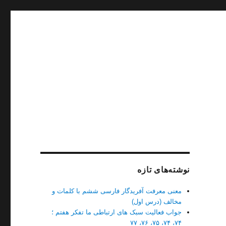
نوشته‌های تازه
معنی معرفت آفریدگار فارسی ششم با کلمات و
مخالف (درس اول)
جواب فعالیت سبک های ارتباطی ما تفکر هفتم ؛
۷۴، ۷۴، ۷۵، ۷۶، ۷۷