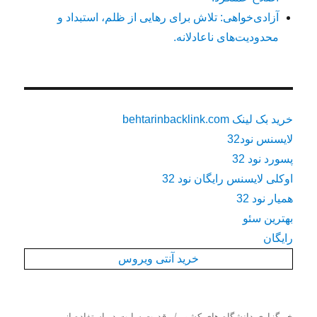
آزادی‌خواهی: تلاش برای رهایی از ظلم، استبداد و
محدودیت‌های ناعادلانه.
خرید بک لینک behtarinbacklink.com
لایسنس نود32
پسورد نود 32
اوکلی لایسنس رایگان نود 32
همیار نود 32
بهترین سئو
رایگان
خرید آنتی ویروس
خبرگزاری دانشگاه های کشور
قدرت سایت در استفاده از