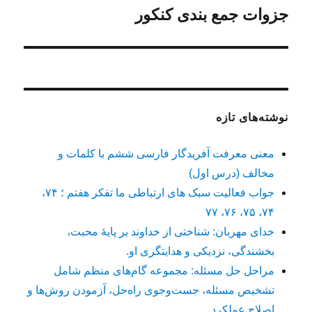
جزوات جمع بندی کنکور
نوشته
بعدی:
نوشته‌های تازه
معنی معرفت آفریدگار فارسی ششم با کلمات و
مخالف (درس اول)
جواب فعالیت سبک های ارتباطی ما تفکر هفتم ؛ ۷۴،
۷۴، ۷۵، ۷۶، ۷۷
خدای مهربان: شناختی از خداوند بر پایهٔ محبت،
بخشندگی، نزدیکی و هدایتگری او.
مراحل حل مسئله: مجموعه گام‌های منظم شامل
تشخیص مسئله، جست‌وجوی راه‌حل، آزمودن روش‌ها و
اصلاح عملکرد.