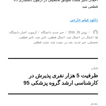
قطعی شد
دانلود فیلم خارجی
نویسنده
ارسال
دسته‌ها
برچسب‌ها
ژوئن 26, 2016
خبر جدید دانشگاه
آزمون
،
اخبار دانشگاه
شده
ها
،
اعمال در
،
اعمال شد
،
اعمال قطعی
،
تاثیر شد
،
تاثیر قطعی
،
در
تحصیلی
،
خبر جدید
،
شد در
،
مثبت شد
،
مثبت قطعی
راهبری
قبلی
نوشته
ظرفیت 5 هزار نفری پذیرش در
نوشته
قبلی:
کارشناسی ارشد گروه پزشکی 95
بعدی