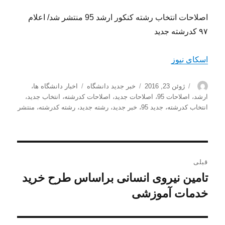
اصلاحات انتخاب رشته کنکور ارشد 95 منتشر شد/ اعلام
۹۷ کدرشته جدید
اسکای نیوز
نویسنده
ارسال
دسته‌ها
برچسب‌ها
ژوئن 23, 2016
خبر جدید دانشگاه
اخبار دانشگاه ها
،
شده
ارشد
،
اصلاحات 95
،
اصلاحات جدید
،
اصلاحات کدرشته
،
انتخاب جدید
،
در
انتخاب کدرشته
،
جدید 95
،
خبر جدید
،
رشته جدید
،
رشته کدرشته
،
منتشر
راهبری
قبلی
نوشته
تامین نیروی انسانی براساس طرح خرید
نوشته
قبلی:
خدمات آموزشی