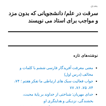
بعدی
سرقت در علم/ دانشجویانی که بدون مزد
نوشته
بعدی:
و مواجب برای استاد می نویسند
نوشته‌های تازه
معنی معرفت آفریدگار فارسی ششم با کلمات و
مخالف (درس اول)
جواب فعالیت سبک های ارتباطی ما تفکر هفتم ؛ ۷۴،
۷۴، ۷۵، ۷۶، ۷۷
خدای مهربان: شناختی از خداوند بر پایهٔ محبت،
بخشندگی، نزدیکی و هدایتگری او.