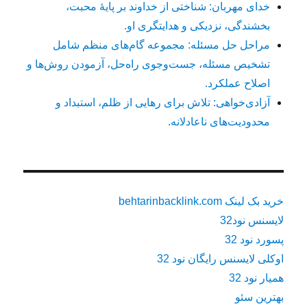
خدای مهربان: شناختی از خداوند بر پایهٔ محبت،
بخشندگی، نزدیکی و هدایتگری او.
مراحل حل مسئله: مجموعه گام‌های منظم شامل
تشخیص مسئله، جست‌وجوی راه‌حل، آزمودن روش‌ها و
اصلاح عملکرد.
آزادی‌خواهی: تلاش برای رهایی از ظلم، استبداد و
محدودیت‌های ناعادلانه.
خرید بک لینک behtarinbacklink.com
لایسنس نود32
پسورد نود 32
اوکلی لایسنس رایگان نود 32
همیار نود 32
بهترین سئو