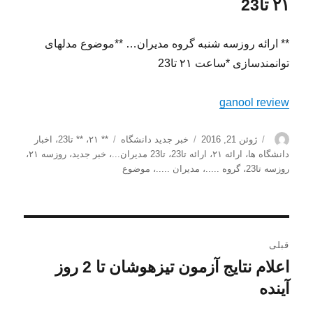
۲۱ تا23
** ارائه روزسه شنبه گروه مدیران… **موضوع مدلهای
توانمندسازی *ساعت ۲۱ تا23
ganool review
نویسنده
ارسال
دسته‌ها
برچسب‌ها
ژوئن 21, 2016
خبر جدید دانشگاه
** ۲۱
،
** تا23
،
اخبار
شده
دانشگاه ها
،
ارائه ۲۱
،
ارائه تا23
،
تا23 مدیران...
،
خبر جدید
،
روزسه ۲۱
،
در
روزسه تا23
،
گروه .....
،
مدیران .....
،
موضوع
راهبری
قبلی
نوشته
اعلام نتایج آزمون تیزهوشان تا 2 روز
نوشته
قبلی:
آینده