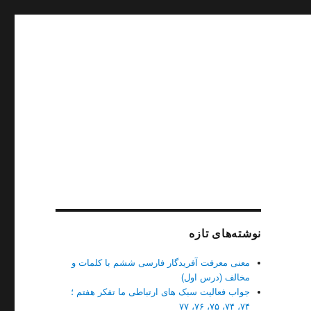
نوشته‌های تازه
معنی معرفت آفریدگار فارسی ششم با کلمات و
مخالف (درس اول)
جواب فعالیت سبک های ارتباطی ما تفکر هفتم ؛
۷۴، ۷۴، ۷۵، ۷۶، ۷۷