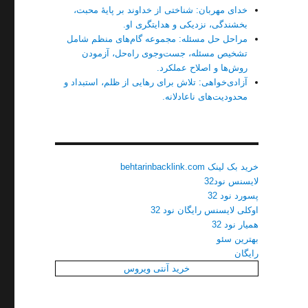
خدای مهربان: شناختی از خداوند بر پایهٔ محبت،
بخشندگی، نزدیکی و هدایتگری او.
مراحل حل مسئله: مجموعه گام‌های منظم شامل
تشخیص مسئله، جست‌وجوی راه‌حل، آزمودن
روش‌ها و اصلاح عملکرد.
آزادی‌خواهی: تلاش برای رهایی از ظلم، استبداد و
محدودیت‌های ناعادلانه.
خرید بک لینک behtarinbacklink.com
لایسنس نود32
پسورد نود 32
اوکلی لایسنس رایگان نود 32
همیار نود 32
بهترین سئو
رایگان
خرید آنتی ویروس