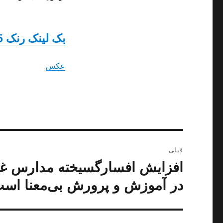
بک لینک رنک 5
عکس
راهبری
قبلی
نوشته
نوشته
قبلی:
در آموزش و پرورش بی‌معنا اس