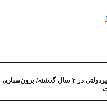
افزایش افسارگسیخته مدارس غیردولتی در ۲ سال گذشته/ برون‌سپاری
ت