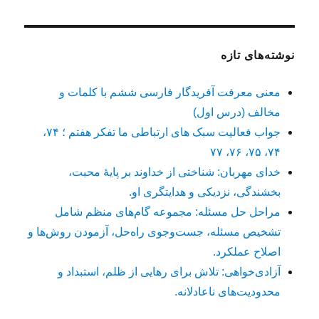
نوشته‌های تازه
معنی معرفت آفریدگار فارسی ششم با کلمات و
مخالف (درس اول)
جواب فعالیت سبک های ارتباطی ما تفکر هفتم ؛ ۷۴،
۷۴، ۷۵، ۷۶، ۷۷
خدای مهربان: شناختی از خداوند بر پایهٔ محبت،
بخشندگی، نزدیکی و هدایتگری او.
مراحل حل مسئله: مجموعه گام‌های منظم شامل
تشخیص مسئله، جست‌وجوی راه‌حل، آزمودن روش‌ها و
اصلاح عملکرد.
آزادی‌خواهی: تلاش برای رهایی از ظلم، استبداد و
محدودیت‌های ناعادلانه.