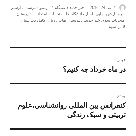
نویسنده
ارسال
دسته‌ها
برچسب‌ها
می 24, 2016
خبر جدید دانشگاه
آرشیو دبیرستان
،
آرشیو
شده
سوم
،
آرشیو نهایی
،
اخبار دانشگاه ها
،
امتحانات
،
امتحانات دبیرستان
،
در
امتحانات سوم
،
خبر جدید
،
دبیرستان نهایی
،
زبان
،
کامل دبیرستان
،
کامل سوم
راهبری
قبلی
نوشته
در ماه خرداد چه کنیم؟
نوشته
قبلی:
بعدی
کنفرانس بین المللی روانشناسی،علوم
نوشته
بعدی:
تربیتی و سبک زندگی